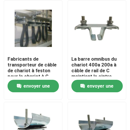
Fabricants de
La barre omnibus du
transporteur de câble
chariot 400a 200a à
de chariot à feston
câble de rail de C
pour le chariot à C-
maintient le cintre
voie
terminal de câble
envoyer une
envoyer une
Accueil
demande
demande
A propos de nous
Contacts