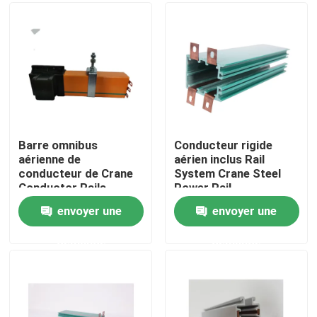
Visite d'usine
Contrôle de qualité
Contactez-nous
Barre omnibus
Conducteur rigide
aérienne de
aérien inclus Rail
conducteur de Crane
System Crane Steel
Nouvelles
Conductor Rails
Power Rail
Safety Power
envoyer une
envoyer une
Demandez une citation
demande
demande
Conducteur Busbar
Crane Conductor Bar