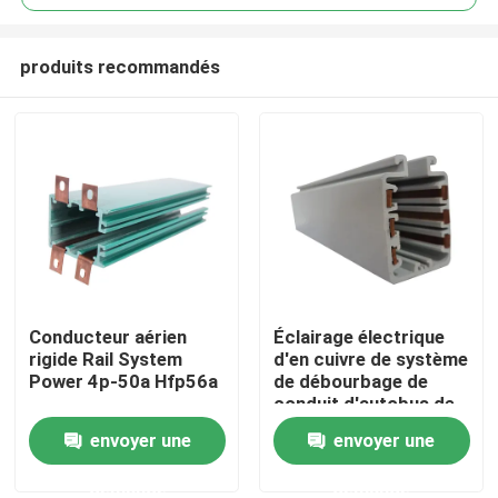
produits recommandés
Conducteur aérien
Éclairage électrique
Maison
rigide Rail System
d'en cuivre de système
Power 4p-50a Hfp56a
de débourbage de
conduit d'autobus de
Produits
barre omnibus
envoyer une
envoyer une
demande
demande
Au sujet de nous