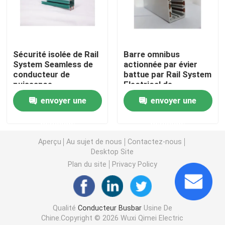
Conducteur inclus Bar
Sécurité isolée de Rail
Barre omnibus
Barres omnibus électriques aériennes
System Seamless de
actionnée par évier
conducteur de
battue par Rail System
puissance
Electrical de
Barre omnibus de grue
conducteur de
envoyer une
envoyer une
puissance de sécurité
Conducteur inclus Rail
demande
demande
Aperçu
Au sujet de nous
Contactez-nous
Desktop Site
Conducteur Bar System
Plan du site
Privacy Policy
Crane Busbar System aérien
Qualité
Conducteur Busbar
Usine De
système à rails de conducteur de puissance
Chine.Copyright © 2026 Wuxi Qimei Electric